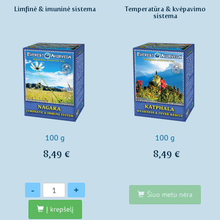
Limfinė & imuninė sistema
Temperatūra & kvėpavimo
sistema
100 g
100 g
8,49 €
8,49 €
Kiekis
-
+
Šiuo metu nėra
Į krepšelį