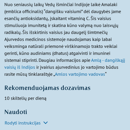
Nuo seniausių laikų Vedų išminčiai Indijoje laikė Amalaki
(emblica officinalis) “dangišku vaisiumi” dėl daugybės jame
esančių antioksidantų, įskaitant vitaminą C. Šis vaisius
stimuliuoja imunitetą ir skatina kūno valymą nuo laisvųjų
radikalų. Šis išskirtinis vaisius jau daugelį šimtmečių
Ajurvedos medicinos sistemoje naudojamas kaip labai
veiksminga natūrali priemonė virškinamojo trakto veiklai
gerinti, kūno audiniams (dhatus) atgaivinti ir imuninei
sistemai stiprinti. Daugiau informacijos apie
Amlą - dangiškąjį
vaisių iš Indijos
ir įvairius ajurvedinius jo vartojimo būdus
rasite mūsų tinklaraštyje „
Amlos vartojimo vadovas
“
Rekomenduojamas dozavimas
10 skiltelių per dieną
Naudoti
Rodyti instrukcijas