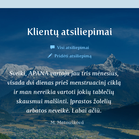
Klientų atsiliepimai
Visi atsiliepimai
Pridėti atsiliepimą
Tai geros arbatos.
Jindřiška Průšová, Třebívlice