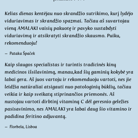
Kelias dienas kentėjau nuo skrandžio sutrikimo, kurį lydėjo
viduriavimas ir skrandžio spazmai. Tačiau aš suvartojau
vieną AMALAKI vaisių pakuotę ir pavyko sustabdyti
viduriavimą ir atsikratyti skrandžio skausmo. Puiku,
rekomenduoju!
Pataka Špaček
Kaip slaugos specialistas ir turintis tradicinės kinų
medicinos išsilavinimą, manau,kad šių gaminių kokybė yra
labai gera. Aš juos vartoju ir rekomenduoju vartoti, nes jie
leidžia natūraliai atsigauti nuo patologinių būklių, tačiau
veikia ir kaip sveikatą stiprinančios priemonės. Aš
nustojau vartoti dirbtinį vitaminą C dėl geresnio geležies
pasisavinimo, nes AMALAKI yra labai daug šio vitamino ir
padidina feritino adjuvantą.
Florbela, Lisboa