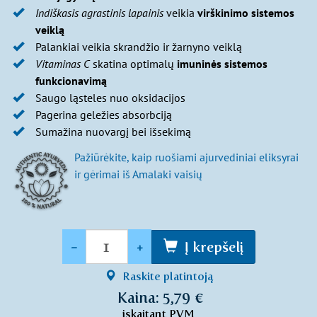
Indiškasis agrastinis lapainis
veikia
virškinimo sistemos
veiklą
Palankiai veikia skrandžio ir žarnyno veiklą
Vitaminas C
skatina optimalų
imuninės sistemos
funkcionavimą
Saugo ląsteles nuo oksidacijos
Pagerina geležies absorbciją
Sumažina nuovargį bei išsekimą
Pažiūrėkite, kaip ruošiami ajurvediniai eliksyrai
ir gėrimai iš Amalaki vaisių
Kiekis
-
+
Į krepšelį
Raskite platintoją
Kaina: 5,79 €
įskaitant PVM