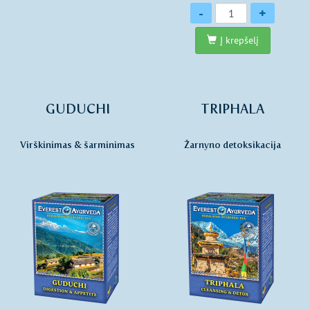
Kiekis
-
+
Į krepšelį
GUDUCHI
TRIPHALA
Virškinimas & šarminimas
Žarnyno detoksikacija