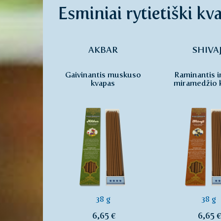
Esminiai rytietiški kv
AKBAR
SHIVAJ
Gaivinantis muskuso
Raminantis i
kvapas
miramedžio 
38 g
38 g
6,65 €
6,65 