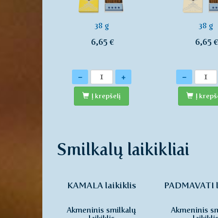
38 g
38 g
6,65 €
6,65 
Kiekis
Kiekis
-
+
-
Į krepšelį
Į krepš
Smilkalų laikikliai
KAMALA laikiklis
PADMAVATI la
Akmeninis smilkalų
Akmeninis sm