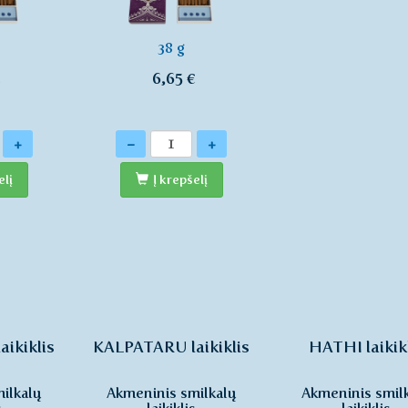
38 g
€
6,65 €
Kiekis
+
-
+
elį
Į krepšelį
ikiklis
KALPATARU laikiklis
HATHI laikik
ilkalų
Akmeninis smilkalų
Akmeninis smil