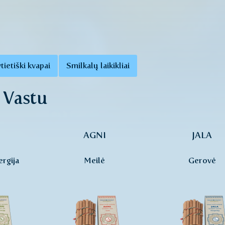
tietiški kvapai
Smilkalų laikikliai
 Vastu
AGNI
JALA
rgija
Meilė
Gerovė