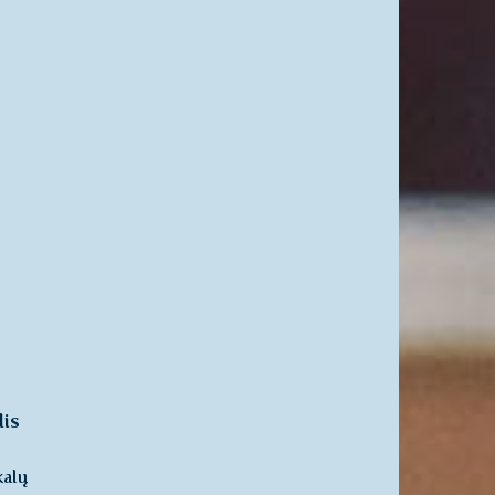
lis
kalų