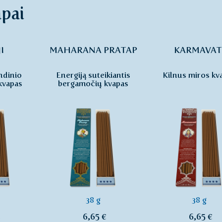
apai
I
MAHARANA PRATAP
KARMAVAT
ndinio
Energiją suteikiantis
Kilnus miros kv
kvapas
bergamočių kvapas
38 g
38 g
€
6,65 €
6,65 €