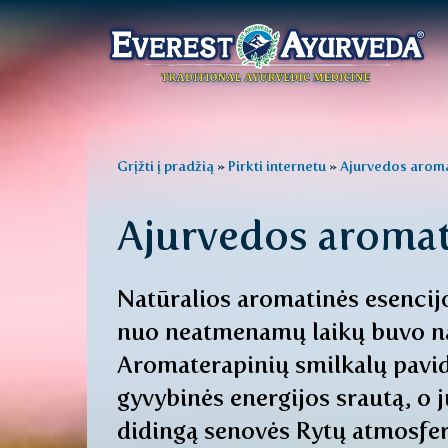
Pagrindinis
meniu
Pereiti
į
Jūs
Grįžti į pradžią
»
Pirkti internetu
»
Ajurvedos aroma
pagrindinį
esate
turinį
Ajurvedos aromat
čia
Natūralios aromatinės esencijo
nuo neatmenamų laikų buvo nau
Aromaterapinių smilkalų pavida
gyvybinės energijos srautą, o 
didingą senovės Rytų atmosferą