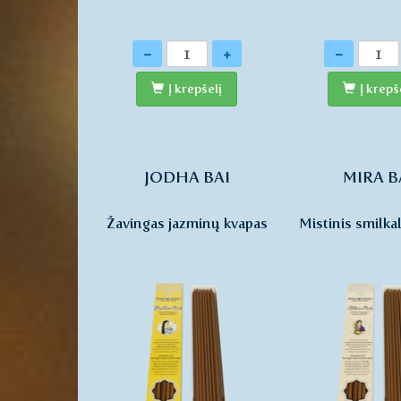
Kiekis
Kiekis
-
+
-
Į krepšelį
Į krepš
JODHA BAI
MIRA B
Žavingas jazminų kvapas
Mistinis smilka