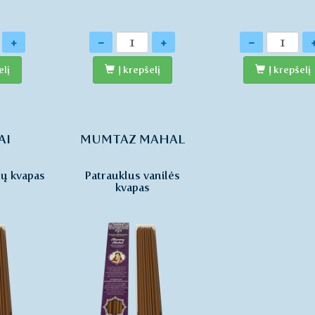
Kiekis
Kiekis
+
-
+
-
elį
Į krepšelį
Į krepšelį
AI
MUMTAZ MAHAL
lų kvapas
Patrauklus vanilės
kvapas