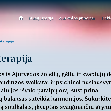
Mūsų istorija
Ajurvedos principai
Tinkl
terapija
erapija
s iš Ajurvedos žolelių, gėlių ir kvapiųjų 
dingos sveikatai ir psichinei pusiausvyr
lu jos išvalo patalpų orą, sustiprina
jų balansas suteikia harmonijos. Sukurkite
 smilkalais, įkvėptais svaiginančių grynų