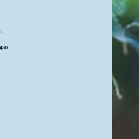
I
apas