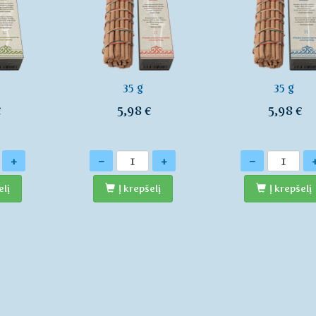
35 g
35 g
€
5,98 €
5,98 €
Kiekis
Kiekis
+
-
+
-
elį
Į krepšelį
Į krepšelį