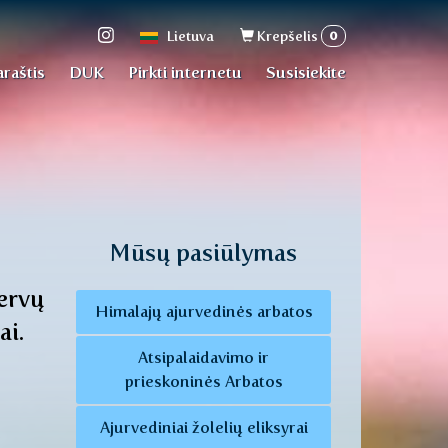
Paieškos
0
Lietuva
Krepšelis
forma
araštis
DUK
Pirkti internetu
Susisiekite
Mūsų pasiūlymas
dervų
Himalajų ajurvedinės arbatos
ai.
Atsipalaidavimo ir
prieskoninės Arbatos
Ajurvediniai žolelių eliksyrai