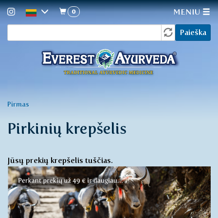
0
MENIU
Paieškos
Pereiti
Paieška
į
forma
pagrindinį
turinį
Jūs
Pirmas
esate
Pirkinių krepšelis
čia
Jūsų prekių krepšelis tuščias.