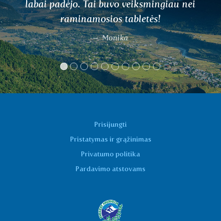
labai padėjo. Tai buvo veiksmingiau nei
raminamosios tabletės!
Monika
Prisijungti
Pristatymas ir grąžinimas
Privatumo politika
Pardavimo atstovams