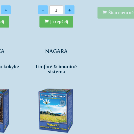
Kiekis
+
-
+
Šiuo metu nė
elį
Į krepšelį
KA
NAGARA
jo kokybė
Limfinė & imuninė
sistema