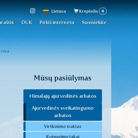
Paieškos
0
Lietuva
Krepšelis
forma
araštis
DUK
Pirkti internetu
Susisiekite
stema
Mūsų pasiūlymas
Himalajų ajurvedinės arbatos
Ajurvedinės sveikatingumo
arbatos
Virškinimo traktas
Kvėpavimo takai