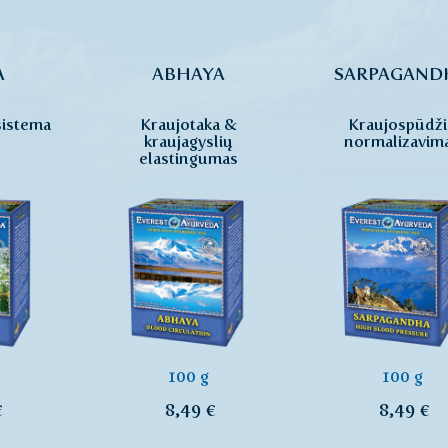
A
ABHAYA
SARPAGAND
sistema
Kraujotaka &
Kraujospūdž
kraujagyslių
normalizavim
elastingumas
100 g
100 g
€
8,49 €
8,49 €