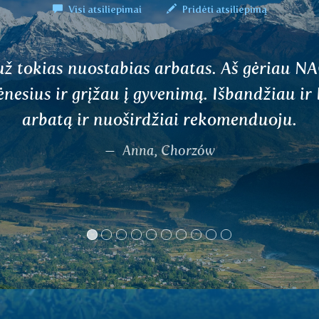
Visi atsiliepimai
Pridėti atsiliepimą
Pirmą kartą išband
problemų. Ji numalš
gyvybingumą. Aš gėr
dienas prieš menstrua
Re