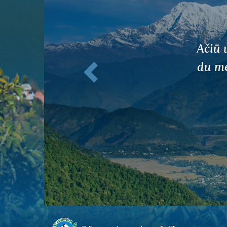
NAGARA
Ankstesnis
 PITTA