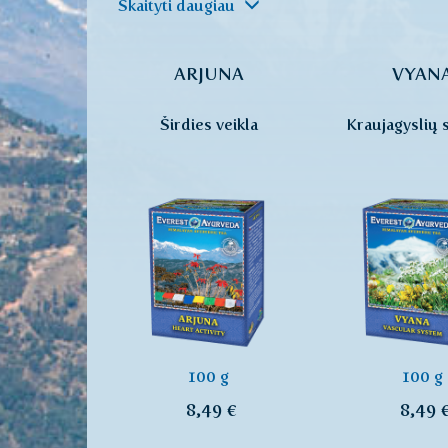
Skaityti daugiau
ARJUNA
VYAN
Širdies veikla
Kraujagyslių 
100 g
100 g
8,49 €
8,49 