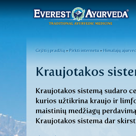
Pagrindinis
meniu
Pereiti
į
Jūs
Grįžti į pradžią
»
Pirkti internetu
»
Himalajų ajurve
pagrindinį
esate
turinį
Kraujotakos sist
čia
Kraujotakos sistemą sudaro cen
kurios užtikrina kraujo ir limf
maistinių medžiagų perdavimą 
Kraujotakos sistema dar skirst