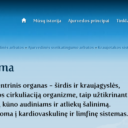
Mūsų istorija
Ajurvedos principai
Tinkl
dinės arbatos
»
Ajurvedinės sveikatingumo arbatos
»
Kraujotakos si
ema
trinis organas - širdis ir kraujagyslės,
os cirkuliaciją organizme, taip užtikrinant
kūno audiniams ir atliekų šalinimą.
oma į kardiovaskulinę ir limfinę sistemas.