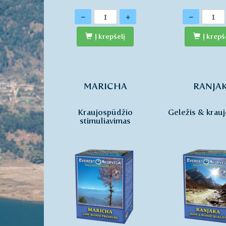
Kiekis
Kiekis
-
+
-
Į krepšelį
Į krepš
MARICHA
RANJA
Kraujospūdžio
Geležis & krau
stimuliavimas