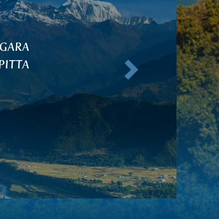
žiau APANA nuo menstruacijų
Kitas
ino skausmą ir sugrąžino mano
iau du kartus per dieną tris
cinį ciklą ir dvi dienas per jį.
komenduoju!
Oldřiška J.