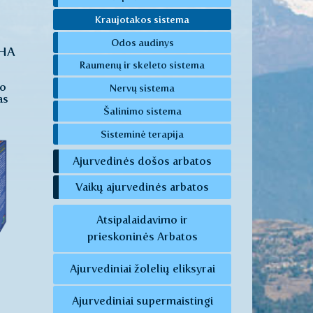
Kraujotakos sistema
Odos audinys
HA
Raumenų ir skeleto sistema
io
Nervų sistema
as
Šalinimo sistema
Sisteminė terapija
Ajurvedinės došos arbatos
Vaikų ajurvedinės arbatos
Atsipalaidavimo ir
prieskoninės Arbatos
Ajurvediniai žolelių eliksyrai
Ajurvediniai supermaistingi