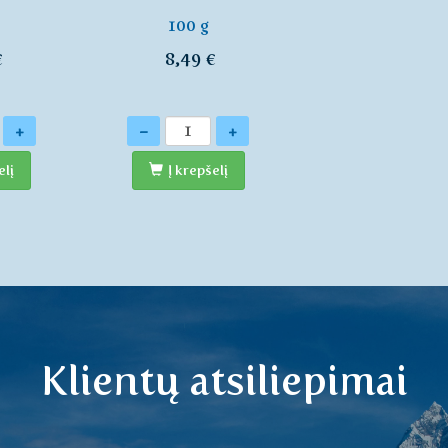
100 g
€
8,49 €
Kiekis
+
-
+
elį
Į krepšelį
Klientų atsiliepimai