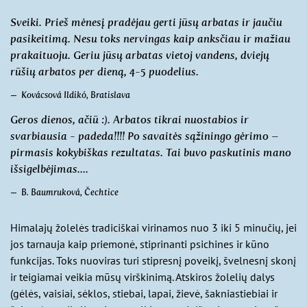
Sveiki. Prieš mėnesį pradėjau gerti jūsų arbatas ir jaučiu
pasikeitimą. Nesu toks nervingas kaip anksčiau ir mažiau
prakaituoju. Geriu jūsų arbatas vietoj vandens, dviejų
rūšių arbatos per dieną, 4-5 puodelius.
Kovácsová Ildikó, Bratislava
Geros dienos, ačiū :). Arbatos tikrai nuostabios ir
svarbiausia - padeda!!!! Po savaitės sąžiningo gėrimo –
pirmasis kokybiškas rezultatas. Tai buvo paskutinis mano
išsigelbėjimas....
B. Baumruková, Čechtice
Himalajų žolelės tradiciškai virinamos nuo 3 iki 5 minučių, jei
jos tarnauja kaip priemonė, stiprinanti psichines ir kūno
funkcijas. Toks nuoviras turi stipresnį poveikį, švelnesnį skonį
ir teigiamai veikia mūsų virškinimą. Atskiros žolelių dalys
(gėlės, vaisiai, sėklos, stiebai, lapai, žievė, šakniastiebiai ir