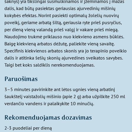
šaknys) yra tikslingai susmulkinamos ir įžeminamos į mažas
dalis, kad būtų pasiektas geriausias ajurvedinių mišinių
kokybės efektas. Norint pasiekti optimalų žolelių nuovirų
poveikį, geriame arbatą šiltą, geriausia ryte prieš pusryčius,
per dieną vieną valandą prieš valgį ir vakare prieš miegą.
Naudojimo trukmė priklauso nuo kiekvieno asmens būklės.
Baigę kiekvieną arbatos dėžutę, paliekite vieną savaitę.
Specifinis kiekvienos arbatos skonis yra jo terapinio poveikio
dalis ir atitinka šešių skonių ajurvedines sveikatos savybes.
Taigi bet koks saldiklis nerekomenduojamas.
Paruošimas
3–5 minutes pavirinkite ant lėtos ugnies vieną arbatinį
šaukštelį vaistažolių mišinio (apie 2 g) arba užpilkite 250 ml
verdančio vandens ir palaikykite 10 minučių.
Rekomenduojamas dozavimas
2-3 puodeliai per dieną