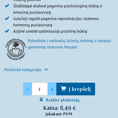
Širdžialapė drabsnė
pagerina psichologinę būklę ir
emocinę pusiausvyrą
Gulsčioji ragužė
pagerina reprodukcijos sistemos
hormonų pusiausvyrą
Azijinė centelė
optimizuoja psichinę būklę
Pažvelkite į natūralių žolelių rinkimą ir arbatos
gaminimą rankomis Nepale
Peržiūrėti kategorijas
Kiekis
-
+
Į krepšelį
Raskite platintoją
Kaina: 8,49 €
įskaitant PVM