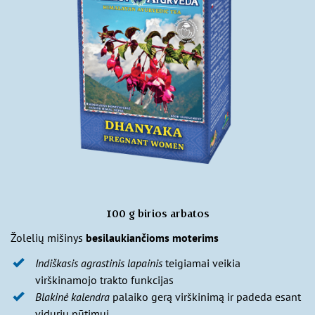
100 g birios arbatos
Žolelių mišinys
besilaukiančioms moterims
Indiškasis agrastinis lapainis
teigiamai veikia
virškinamojo trakto funkcijas
Blakinė kalendra
palaiko gerą virškinimą ir padeda esant
vidurių pūtimui