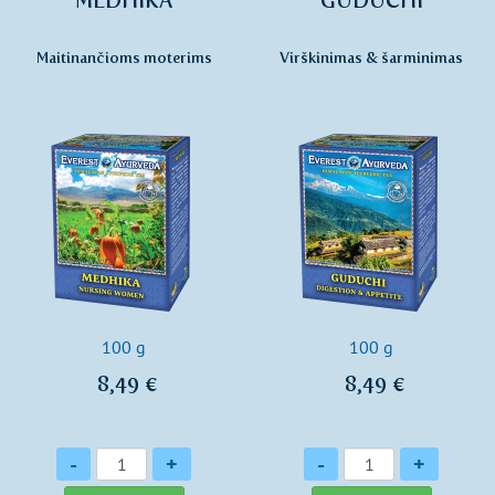
MEDHIKA
GUDUCHI
Maitinančioms moterims
Virškinimas & šarminimas
100 g
100 g
8,49 €
8,49 €
Kiekis
Kiekis
-
+
-
+