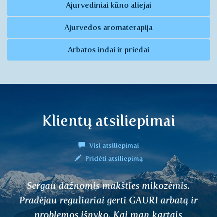
Ajurvediniai kūno aliejai
Ajurvedos aromaterapija
Arbatos indai ir priedai
Klientų atsiliepimai
Visi atsiliepimai
Pridėti atsiliepimą
 mikozėmis.
Jau kurį laiką mano pėdo
AURI arbatą ir
visada šąla. Nuo tada, k
an kartais
tyrimus, pradėjau gerti V