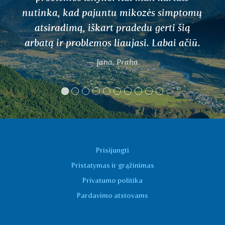
zės simptomų
pagerėjo kraujotaka. Man
u gerti šią
kojos vėl šiltos. Svei
i. Labai ačiū.
Wioleta, Warsza
Prisijungti
Pristatymas ir grąžinimas
Privatumo politika
Pardavimo atstovams