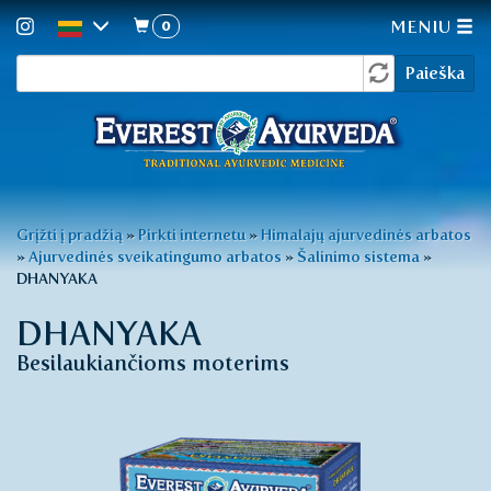
0
MENIU
Paieškos
Pereiti
Paieška
į
forma
pagrindinį
turinį
Jūs
Grįžti į pradžią
»
Pirkti internetu
»
Himalajų ajurvedinės arbatos
»
Ajurvedinės sveikatingumo arbatos
»
Šalinimo sistema
»
esate
DHANYAKA
čia
DHANYAKA
Besilaukiančioms moterims