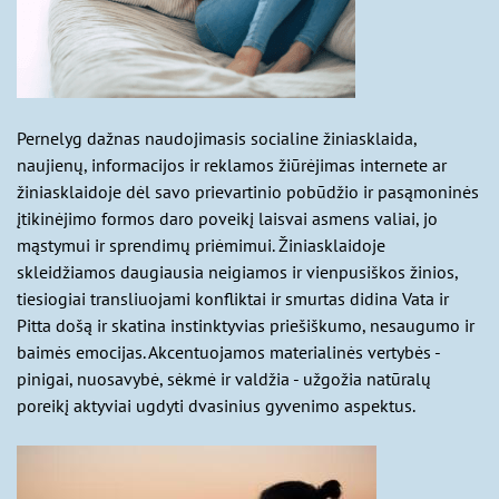
Pernelyg dažnas naudojimasis socialine žiniasklaida,
naujienų, informacijos ir reklamos žiūrėjimas internete ar
žiniasklaidoje dėl savo prievartinio pobūdžio ir pasąmoninės
įtikinėjimo formos daro poveikį laisvai asmens valiai, jo
mąstymui ir sprendimų priėmimui. Žiniasklaidoje
skleidžiamos daugiausia neigiamos ir vienpusiškos žinios,
tiesiogiai transliuojami konfliktai ir smurtas didina Vata ir
Pitta došą ir skatina instinktyvias priešiškumo, nesaugumo ir
baimės emocijas. Akcentuojamos materialinės vertybės -
pinigai, nuosavybė, sėkmė ir valdžia - užgožia natūralų
poreikį aktyviai ugdyti dvasinius gyvenimo aspektus.