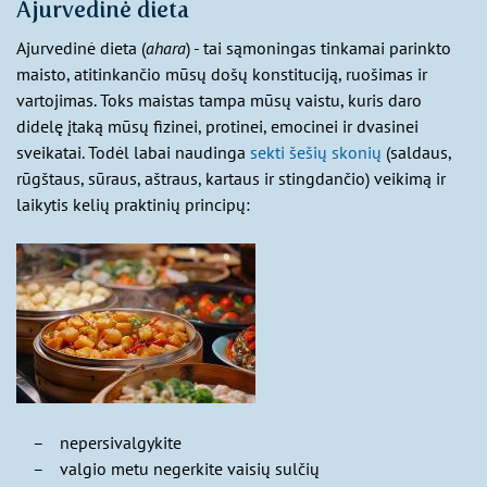
Ajurvedinė dieta
Ajurvedinė dieta (
ahara
) - tai sąmoningas tinkamai parinkto
maisto, atitinkančio mūsų došų konstituciją, ruošimas ir
vartojimas. Toks maistas tampa mūsų vaistu, kuris daro
didelę įtaką mūsų fizinei, protinei, emocinei ir dvasinei
sveikatai. Todėl labai naudinga
sekti šešių skonių
(saldaus,
rūgštaus, sūraus, aštraus, kartaus ir stingdančio) veikimą ir
laikytis kelių praktinių principų:
nepersivalgykite
valgio metu negerkite vaisių sulčių