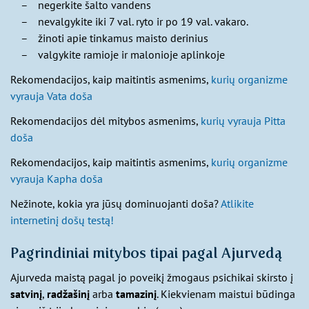
negerkite šalto vandens
nevalgykite iki 7 val. ryto ir po 19 val. vakaro.
žinoti apie tinkamus maisto derinius
valgykite ramioje ir malonioje aplinkoje
Rekomendacijos, kaip maitintis asmenims,
kurių organizme
vyrauja Vata doša
Rekomendacijos dėl mitybos asmenims,
kurių vyrauja Pitta
doša
Rekomendacijos, kaip maitintis asmenims,
kurių organizme
vyrauja Kapha doša
Nežinote, kokia yra jūsų dominuojanti doša?
Atlikite
internetinį došų testą!
Pagrindiniai mitybos tipai pagal Ajurvedą
Ajurveda maistą pagal jo poveikį žmogaus psichikai skirsto į
satvinį
,
radžašinį
arba
tamazinį
. Kiekvienam maistui būdinga