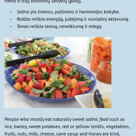
viena iš trijų kosminių savybių (
gunų
).
Sattva
yra šviesos, pažinimo ir harmonijos kokybė.
Radžas
reiškia energiją, judėjimą ir nuolatinį aktyvumą.
Tamas
reiškia tamsą, neveiklumą ir miegą
People who mostly eat naturally sweet
sattvic food
such as
rice, barley, sweet potatoes, red or yellow lentils, vegetables,
fruits, nuts, milk, cheese, cane syrup and honey are kind,