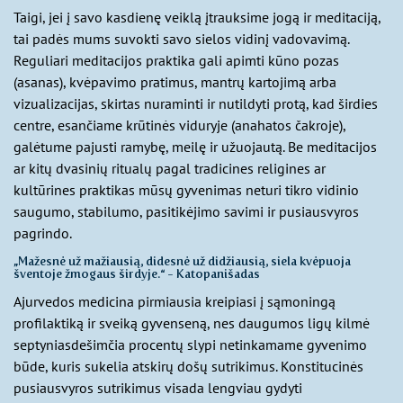
Taigi, jei į savo kasdienę veiklą įtrauksime jogą ir meditaciją,
tai padės mums suvokti savo sielos vidinį vadovavimą.
Reguliari meditacijos praktika gali apimti kūno pozas
(asanas), kvėpavimo pratimus, mantrų kartojimą arba
vizualizacijas, skirtas nuraminti ir nutildyti protą, kad širdies
centre, esančiame krūtinės viduryje (anahatos čakroje),
galėtume pajusti ramybę, meilę ir užuojautą. Be meditacijos
ar kitų dvasinių ritualų pagal tradicines religines ar
kultūrines praktikas mūsų gyvenimas neturi tikro vidinio
saugumo, stabilumo, pasitikėjimo savimi ir pusiausvyros
pagrindo.
„Mažesnė už mažiausią, didesnė už didžiausią, siela kvėpuoja
šventoje žmogaus širdyje.“ - Katopanišadas
Ajurvedos medicina pirmiausia kreipiasi į sąmoningą
profilaktiką ir sveiką gyvenseną, nes daugumos ligų kilmė
septyniasdešimčia procentų slypi netinkamame gyvenimo
būde, kuris sukelia atskirų došų sutrikimus. Konstitucinės
pusiausvyros sutrikimus visada lengviau gydyti