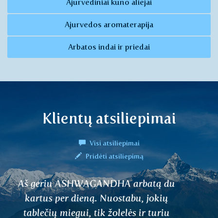
Ajurvediniai kūno aliejai
Ajurvedos aromaterapija
Arbatos indai ir priedai
Klientų atsiliepimai
Visi atsiliepimai
Pridėti atsiliepimą
Sveiki, Jūsų arbatos dėka po daugelio
metų atgavau hormonų pusiausvyrą.
Gydytojo vaistai man nepadėjo. Tai labai