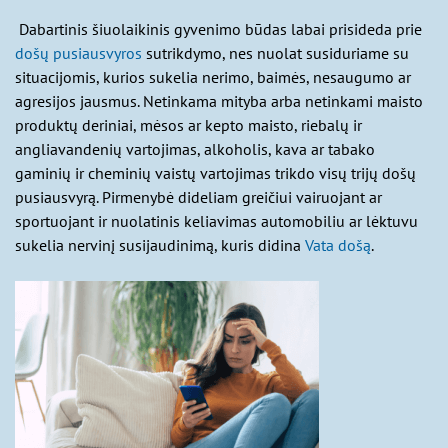
Dabartinis šiuolaikinis gyvenimo būdas labai prisideda prie
došų pusiausvyros
sutrikdymo, nes nuolat susiduriame su
situacijomis, kurios sukelia nerimo, baimės, nesaugumo ar
agresijos jausmus. Netinkama mityba arba netinkami maisto
produktų deriniai, mėsos ar kepto maisto, riebalų ir
angliavandenių vartojimas, alkoholis, kava ar tabako
gaminių ir cheminių vaistų vartojimas trikdo visų trijų došų
pusiausvyrą. Pirmenybė dideliam greičiui vairuojant ar
sportuojant ir nuolatinis keliavimas automobiliu ar lėktuvu
sukelia nervinį susijaudinimą, kuris didina
Vata došą
.