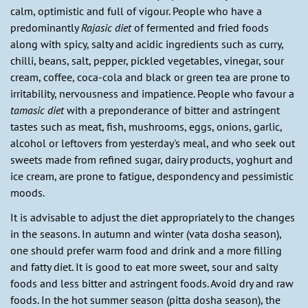
calm, optimistic and full of vigour. People who have a
predominantly
Rajasic diet
of fermented and fried foods
along with spicy, salty and acidic ingredients such as curry,
chilli, beans, salt, pepper, pickled vegetables, vinegar, sour
cream, coffee, coca-cola and black or green tea are prone to
irritability, nervousness and impatience. People who favour a
tamasic diet
with a preponderance of bitter and astringent
tastes such as meat, fish, mushrooms, eggs, onions, garlic,
alcohol or leftovers from yesterday's meal, and who seek out
sweets made from refined sugar, dairy products, yoghurt and
ice cream, are prone to fatigue, despondency and pessimistic
moods.
It is advisable to adjust the diet appropriately to the changes
in the seasons. In autumn and winter (vata dosha season),
one should prefer warm food and drink and a more filling
and fatty diet. It is good to eat more sweet, sour and salty
foods and less bitter and astringent foods. Avoid dry and raw
foods. In the hot summer season (pitta dosha season), the