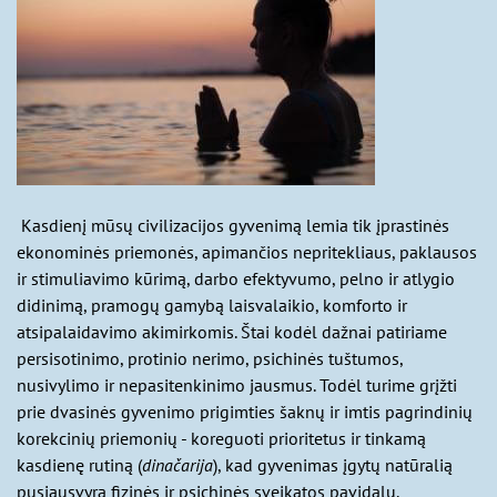
Kasdienį mūsų civilizacijos gyvenimą lemia tik įprastinės
ekonominės priemonės, apimančios nepritekliaus, paklausos
ir stimuliavimo kūrimą, darbo efektyvumo, pelno ir atlygio
didinimą, pramogų gamybą laisvalaikio, komforto ir
atsipalaidavimo akimirkomis. Štai kodėl dažnai patiriame
persisotinimo, protinio nerimo, psichinės tuštumos,
nusivylimo ir nepasitenkinimo jausmus. Todėl turime grįžti
prie dvasinės gyvenimo prigimties šaknų ir imtis pagrindinių
korekcinių priemonių - koreguoti prioritetus ir tinkamą
kasdienę rutiną (
dinačarija
), kad gyvenimas įgytų natūralią
pusiausvyrą fizinės ir psichinės sveikatos pavidalu.