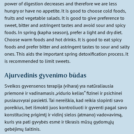
power of digestion decreases and therefore we are less
hungry or have no appetite. It is good to choose cold foods,
fruits and vegetable salads. It is good to give preference to
sweet, bitter and astringent tastes and avoid sour and spicy
foods. In spring (kapha season), prefer a light and dry diet.
Choose warm foods and hot drinks. It is good to eat spicy
foods and prefer bitter and astringent tastes to sour and salty
ones. This aids the important spring detoxification process. It
is recommended to limit sweets.
Ajurvedinis gyvenimo būdas
Sveikos gyvensenos terapija (vihara) yra natūraliausia
priemonė ir vadinamasis „vidurio kelias“ fizinei ir psichinei
pusiausvyrai pasiekti. Tai nereiškia, kad reikia slopinti savo
poreikius, bet išmokti juos kontroliuoti ir gyventi pagal savo
konstitucinę prigimtį ir vidinį sielos (atmano) vadovavimą,
kuris yra pati gyvybės esmė ir tikrasis mūsų gydomųjų
gebėjimų šaltinis.