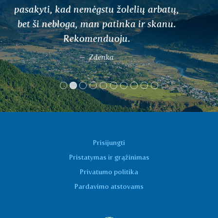
pagerino mano gyvenimą. Nekantrauju
išbandyti kitas jūsų arbatas.
Věra Jakešová
Prisijungti
Pristatymas ir grąžinimas
Privatumo politika
Pardavimo atstovams